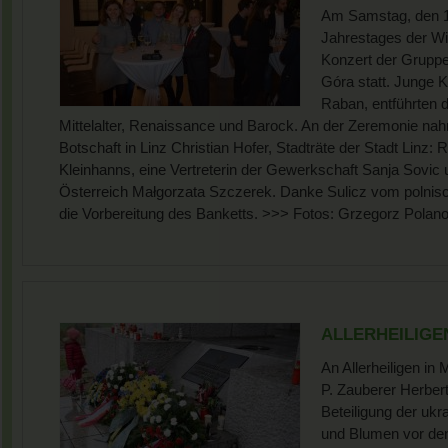
Am Samstag, den 11
Jahrestages der Wi
Konzert der Gruppe
Góra statt. Junge K
Raban, entführten d
Mittelalter, Renaissance und Barock. An der Zeremonie nah
Botschaft in Linz Christian Hofer, Stadträte der Stadt Linz: 
Kleinhanns, eine Vertreterin der Gewerkschaft Sanja Sovic 
Österreich Małgorzata Szczerek. Danke Sulicz vom polnisc
die Vorbereitung des Banketts. >>> Fotos: Grzegorz Polano
ALLERHEILIGEN 
An Allerheiligen in
P. Zauberer Herbert
Beteiligung der uk
und Blumen vor den