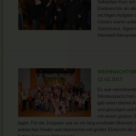
Sebastian Kurz am 
Dankeschön an alle 
wichtigen Aufgabe 
Gästen waren unter
Sarkissova, Signa
Intendant Alexander
WEIHNACHTSMA
12.02.2017
Es war rekordverdäc
Nikolauspäckchen 
gab einen kleinen A
und gesungen und fr
mit einem großen Sc
lagen. Für die Jüngsten war es ein lang ersehnter Moment: A
polnischen Kinder und überreichte mit großer Ehrfurcht di