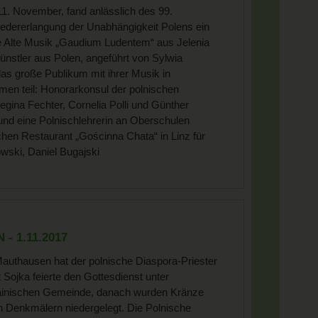
. November, fand anlässlich des 99.
edererlangung der Unabhängigkeit Polens ein
 Alte Musik „Gaudium Ludentem“ aus Jelenia
ünstler aus Polen, angeführt von Sylwia
as große Publikum mit ihrer Musik in
men teil: Honorarkonsul der polnischen
Regina Fechter, Cornelia Polli und Günther
und eine Polnischlehrerin an Oberschulen
hen Restaurant „Gościnna Chata“ in Linz für
wski, Daniel Bugajski
- 1.11.2017
 Mauthausen hat der polnische Diaspora-Priester
 Sojka feierte den Gottesdienst unter
rainischen Gemeinde, danach wurden Kränze
 Denkmälern niedergelegt. Die Polnische