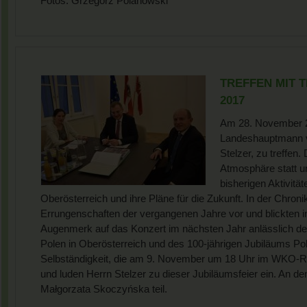
Fotos: Grzegorz Polanowski
TREFFEN MIT 
2017
Am 28. November 2
Landeshauptmann v
Stelzer, zu treffen
Atmosphäre statt 
bisherigen Aktivitä
Oberösterreich und ihre Pläne für die Zukunft. In der Chronik
Errungenschaften der vergangenen Jahre vor und blickten i
Augenmerk auf das Konzert im nächsten Jahr anlässlich de
Polen in Oberösterreich und des 100-jährigen Jubiläums Po
Selbständigkeit, die am 9. November um 18 Uhr im WKO-Rau
und luden Herrn Stelzer zu dieser Jubiläumsfeier ein. An 
Małgorzata Skoczyńska teil.