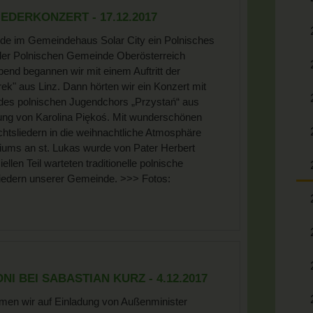
EDERKONZERT - 17.12.2017
de im Gemeindehaus Solar City ein Polnisches
 der Polnischen Gemeinde Oberösterreich
bend begannen wir mit einem Auftritt der
ek" aus Linz. Dann hörten wir ein Konzert mit
des polnischen Jugendchors „Przystań“ aus
tung von Karolina Piękoś. Mit wunderschönen
htsliedern in die weihnachtliche Atmosphäre
liums an st. Lukas wurde von Pater Herbert
ellen Teil warteten traditionelle polnische
gliedern unserer Gemeinde. >>> Fotos:
I BEI SABASTIAN KURZ - 4.12.2017
men wir auf Einladung von Außenminister