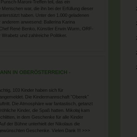
Punsch-Maroni-Treffen teil, das ein
Menschen war, die ihn bei der Erfüllung dieser
unterstützt haben. Unter den 1.000 geladenen
 anderem anwesend: Ballerina Karina
-Chef René Benko, Künstler Erwin Wurm, ORF-
 Wrabetz und zahlreiche Politiker.
NN IN OBERÖSTERREICH -
htig, 103 Kinder haben sich für
angemeldet. Die Kindermannschaft "Oberek"
uftritt. Die Atmosphäre war fantastisch, getanzt
öhliche Kinder, die Spaß hatten. Mikołaj kam
hlitten, in dem Geschenke für alle Kinder
uf der Bühne unterhielt der Nikolaus die
e gewünschten Geschenke. Vielen Dank !!! >>>