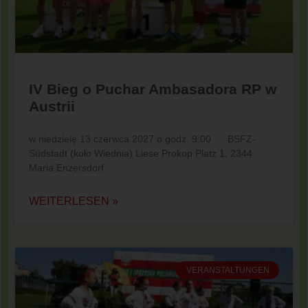
IV Bieg o Puchar Ambasadora RP w
Austrii
w niedzielę 13 czerwca 2027 o godz. 9:00 BSFZ-
Südstadt (koło Wiednia) Liese Prokop Platz 1, 2344
Maria Enzersdorf
WEITERLESEN »
VERANSTALTUNGEN