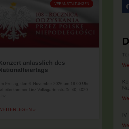
VERANSTALTUNGEN
D
Te
Konzert anlässlich des
Wei
Nationalfeiertags
Ko
am Freitag, den 6. November 2026 um 18:00 Uhr
Na
Arbeiterkammer Linz Volksgartenstraße 40, 4020
Linz
Wei
WEITERLESEN »
IV 
Wei