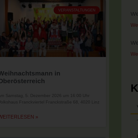
VERANSTALTUNGEN
We
Wei
We
Wei
Weihnachtsmann in
Oberösterreich
K
am Samstag, 5. Dezember 2026 um 16:00 Uhr
Volkshaus Franckviertel Franckstraße 68, 4020 Linz
WEITERLESEN »