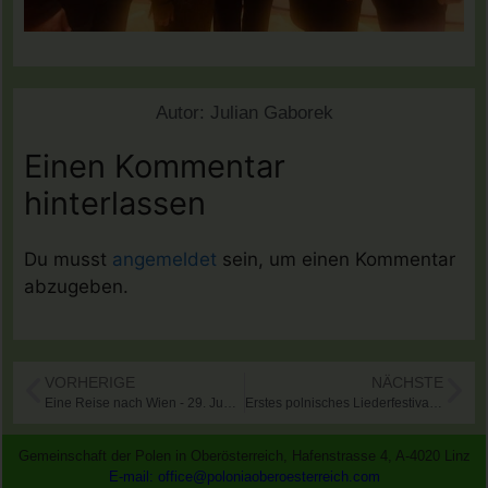
Autor:
Julian Gaborek
Einen Kommentar
hinterlassen
Du musst
angemeldet
sein, um einen Kommentar
abzugeben.
VORHERIGE
NÄCHSTE
Eine Reise nach Wien - 29. Juni 2019
Erstes polnisches Liederfestival in Wien
Gemeinschaft der Polen in Oberösterreich, Hafenstrasse 4, A-4020 Linz
E-mail: office@poloniaoberoesterreich.com