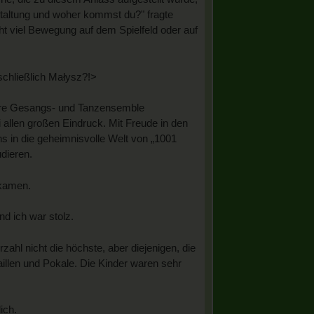
nstaltung und woher kommst du?" fragte
cht viel Bewegung auf dem Spielfeld oder auf
schließlich Małysz?!>
bare Gesangs- und Tanzensemble
allen großen Eindruck. Mit Freude in den
ns in die geheimnisvolle Welt von „1001
dieren.
 kamen.
d ich war stolz.
hl nicht die höchste, aber diejenigen, die
aillen und Pokale. Die Kinder waren sehr
ich.