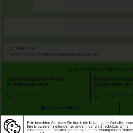
VORHERIGE
Befreiungsfeierlichkeiten in Mauthausen und Ebensee
Gemeinschaft der Polen in Oberös
Gemeinschaft der Polen
Polnisches Radi
in Oberösterreich
in Oberösterreic
+43 (0) 650/9045133
+43 (0) 650/904
Facebook WPwGA
Bitte beachten Sie, dass Sie durch die Nutzung der Website, ohn
©2026 WPwGA. Durch die Nutzung dieser Website erklären Sie sic
Ihre Browsereinstellungen zu ändern, der Datenschutzrichtlinie
zustimmen und Cookies speichern, die den reibungslosen Betrie