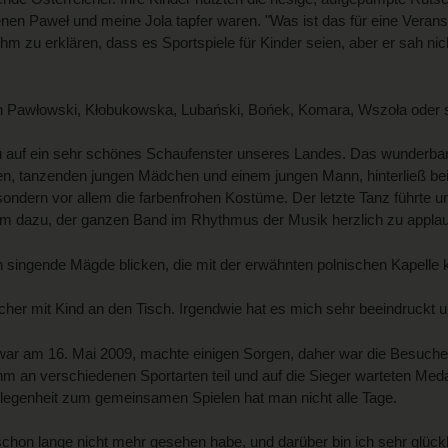
i denen Paweł und meine Jola tapfer waren. "Was ist das für eine Vera
ihm zu erklären, dass es Sportspiele für Kinder seien, aber er sah ni
 von Pawłowski, Kłobukowska, Lubański, Bońek, Komara, Wszoła oder 
nau auf ein sehr schönes Schaufenster unseres Landes. Das wunder
, tanzenden jungen Mädchen und einem jungen Mann, hinterließ bei 
sondern vor allem die farbenfrohen Kostüme. Der letzte Tanz führte u
um dazu, der ganzen Band im Rhythmus der Musik herzlich zu applau
n singende Mägde blicken, die mit der erwähnten polnischen Kapelle
cher mit Kind an den Tisch. Irgendwie hat es mich sehr beeindruckt un
r am 16. Mai 2009, machte einigen Sorgen, daher war die Besucherza
ahm an verschiedenen Sportarten teil und auf die Sieger warteten Med
elegenheit zum gemeinsamen Spielen hat man nicht alle Tage.
schon lange nicht mehr gesehen habe, und darüber bin ich sehr glückl