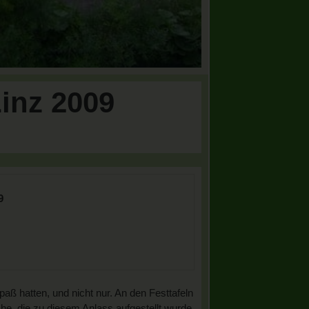
Linz 2009
9
ß hatten, und nicht nur. An den Festtafeln
he, die zu diesem Anlass aufgestellt wurde,