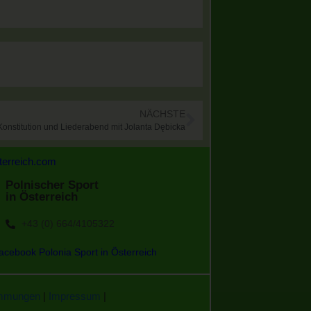
NÄCHSTE
 Konstitution und Liederabend mit Jolanta Dębicka
terreich.com
Polnischer Sport
in Österreich
+43 (0) 664/4105322
acebook Polonia Sport in Österreich
immungen
|
Impressum
|