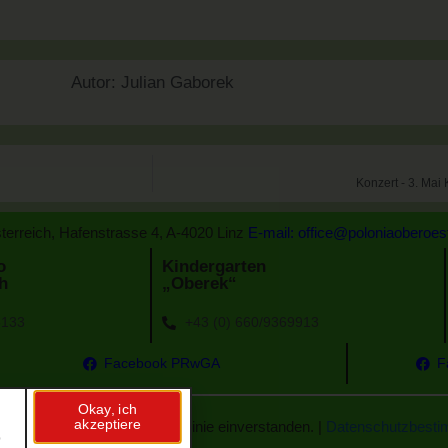
Autor:
Julian Gaborek
Konzert - 3. Mai
terreich, Hafenstrasse 4, A-4020 Linz
E-mail: office@poloniaoberoes
o
Kindergarten
h
„Oberek“
5133
+43 (0) 660/9369913
Facebook PRwGA
F
Okay, ich
e
akzeptiere
h mit unserer Cookie-Richtlinie einverstanden. |
Datenschutzbest
b