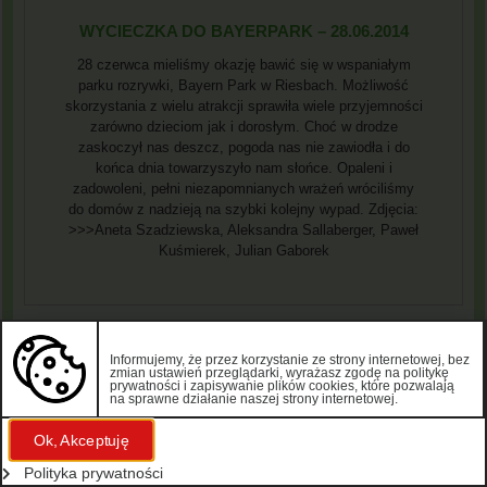
WYCIECZKA DO BAYERPARK – 28.06.2014
28 czerwca mieliśmy okazję bawić się w wspaniałym
parku rozrywki, Bayern Park w Riesbach. Możliwość
skorzystania z wielu atrakcji sprawiła wiele przyjemności
zarówno dzieciom jak i dorosłym. Choć w drodze
zaskoczył nas deszcz, pogoda nas nie zawiodła i do
końca dnia towarzyszyło nam słońce. Opaleni i
zadowoleni, pełni niezapomnianych wrażeń wróciliśmy
do domów z nadzieją na szybki kolejny wypad. Zdjęcia:
>>>Aneta Szadziewska, Aleksandra Sallaberger, Paweł
Kuśmierek, Julian Gaborek
Informujemy, że przez korzystanie ze strony internetowej, bez
zmian ustawień przeglądarki, wyrażasz zgodę na politykę
prywatności i zapisywanie plików cookies, które pozwalają
na sprawne działanie naszej strony internetowej.
Ok, Akceptuję
Polityka prywatności