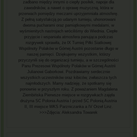
zadbano między innymi o ciepły posiłek, napoje dla
zawodników, a nawet o oprawę muzyczną, która w
przerwach pomiędzy meczami uprzyjemniała atmosferę.
Z pełną satysfakcją po udanym turnieju, uhonorowani
dwoma pucharami oraz pamiątkowymi medalami, w
wyśmienitych nastrojach wróciliśmy do Wiednia. Ciepłe
przyjęcie i wspaniała atmosfera panująca podczas
rozgrywek sprawiła, że lX Turniej Piłki Siatkowej
Wspólnoty Polaków w Górnej Austrii pozostanie długo w
naszej pamięci. Dziękujemy wszystkim, którzy
przyczynili się do organizacji turnieju, a w szczególności
Panu Prezesowi Wspólnoty Polaków w Górnej Austrii
Julianowi Gaborkowi. Pozdrawiamy serdecznie
wszystkich uczestników oraz kibiców, zwłaszcza tych
najmłodszych. Mamy nadzieję, że spotkamy się
ponownie w przyszłym roku. Z poważaniem Magdalena
Ziembińska Pierwsze miejsce w rozgrywkach zajęła
drużyna SC Polonia Austria I przed SC Polonią Austria
II, III miejsce WKS Parzniczanka a IV Orzeł Linz.
>>>Zdjęcia: Aleksandra Towarek