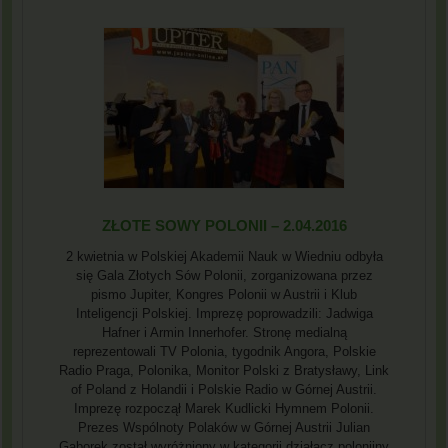
ZŁOTE SOWY POLONII – 2.04.2016
2 kwietnia w Polskiej Akademii Nauk w Wiedniu odbyła
się Gala Złotych Sów Polonii, zorganizowana przez
pismo Jupiter, Kongres Polonii w Austrii i Klub
Inteligencji Polskiej. Imprezę poprowadzili: Jadwiga
Hafner i Armin Innerhofer. Stronę medialną
reprezentowali TV Polonia, tygodnik Angora, Polskie
Radio Praga, Polonika, Monitor Polski z Bratysławy, Link
of Poland z Holandii i Polskie Radio w Górnej Austrii.
Imprezę rozpoczął Marek Kudlicki Hymnem Polonii.
Prezes Wspólnoty Polaków w Górnej Austrii Julian
Gaborek został wyróżniony w kategorii działacz polonijny