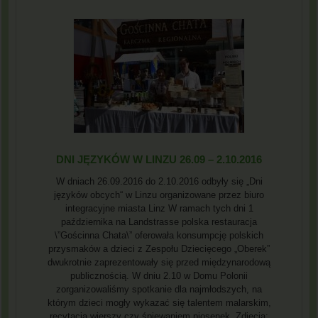
DNI JĘZYKÓW W LINZU 26.09 – 2.10.2016
W dniach 26.09.2016 do 2.10.2016 odbyły się „Dni
języków obcych“ w Linzu organizowane przez biuro
integracyjne miasta Linz W ramach tych dni 1
października na Landstrasse polska restauracja
\”Gościnna Chata\” oferowała konsumpcję polskich
przysmaków a dzieci z Zespołu Dziecięcego „Oberek”
dwukrotnie zaprezentowały się przed międzynarodową
publicznością. W dniu 2.10 w Domu Polonii
zorganizowaliśmy spotkanie dla najmłodszych, na
którym dzieci mogły wykazać się talentem malarskim,
recytacją wierszy czy śpiewaniem piosenek. Zdjęcia: