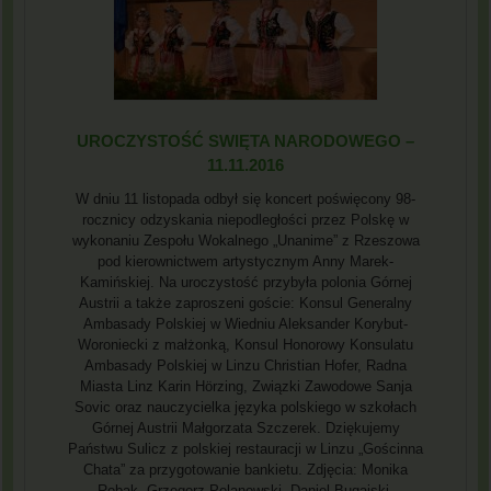
UROCZYSTOŚĆ SWIĘTA NARODOWEGO –
11.11.2016
W dniu 11 listopada odbył się koncert poświęcony 98-
rocznicy odzyskania niepodległości przez Polskę w
wykonaniu Zespołu Wokalnego „Unanime” z Rzeszowa
pod kierownictwem artystycznym Anny Marek-
Kamińskiej. Na uroczystość przybyła polonia Górnej
Austrii a także zaproszeni goście: Konsul Generalny
Ambasady Polskiej w Wiedniu Aleksander Korybut-
Woroniecki z małżonką, Konsul Honorowy Konsulatu
Ambasady Polskiej w Linzu Christian Hofer, Radna
Miasta Linz Karin Hörzing, Związki Zawodowe Sanja
Sovic oraz nauczycielka języka polskiego w szkołach
Górnej Austrii Małgorzata Szczerek. Dziękujemy
Państwu Sulicz z polskiej restauracji w Linzu „Gościnna
Chata” za przygotowanie bankietu. Zdjęcia: Monika
Robak, Grzegorz Polanowski, Daniel Bugajski.