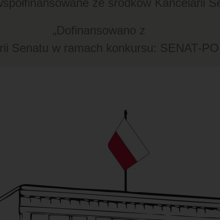
spółfinansowane ze środków Kancelarii S
„Dofinansowano z
larii Senatu w ramach konkursu: SENAT-P