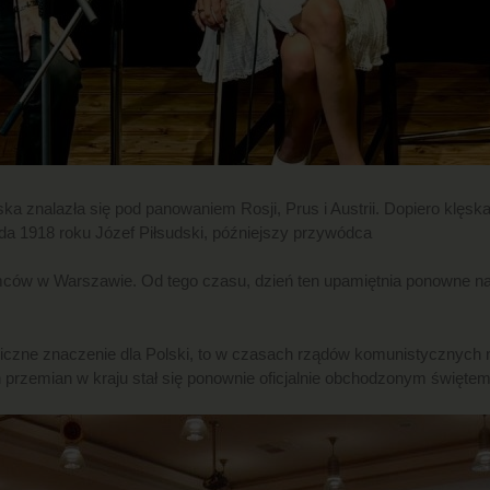
a znalazła się pod panowaniem Rosji, Prus i Austrii. Dopiero klęsk
pada 1918 roku Józef Piłsudski, późniejszy przywódca
ców w Warszawie. Od tego czasu, dzień ten upamiętnia ponowne naro
liczne znaczenie dla Polski, to w czasach rządów komunistycznych 
h przemian w kraju stał się ponownie oficjalnie obchodzonym święt