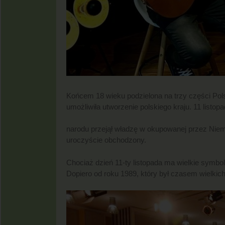
Końcem 18 wieku podzielona na trzy części Polsk
umożliwiła utworzenie polskiego kraju. 11 listo
narodu przejął władzę w okupowanej przez Niem
uroczyście obchodzony.
Chociaż dzień 11-ty listopada ma wielkie symbo
Dopiero od roku 1989, który był czasem wielkic