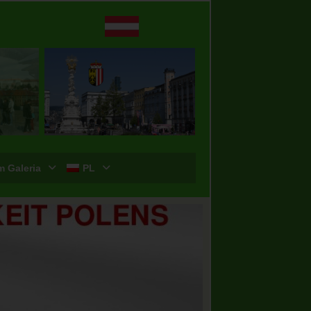
m Galeria
PL