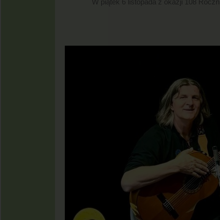
W piątek 6 listopada z okazji 108 Rocz