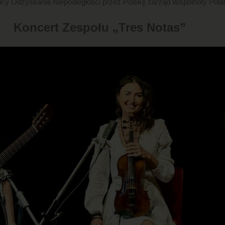
nicy Odzyskania Niepodległości przez Polskę zarząd Wspólnoty Pola
Koncert Zespołu „Tres Notas”