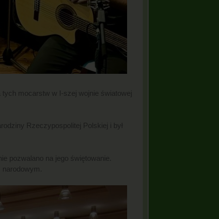
a tych mocarstw w I-szej wojnie światowej
dziny Rzeczypospolitej Polskiej i był
nie pozwalano na jego świętowanie.
em narodowym.