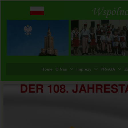
Home
O Nas
Imprezy
PRwGA
Z