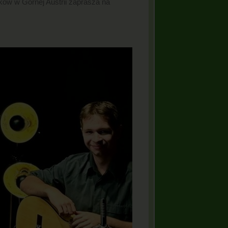
ków w Górnej Austrii zaprasza na