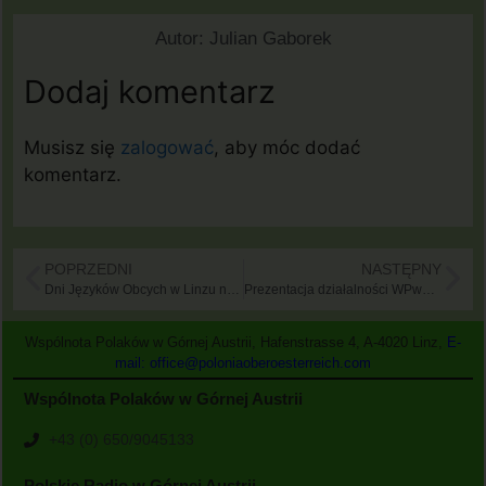
Autor:
Julian Gaborek
Dodaj komentarz
Musisz się
zalogować
, aby móc dodać
komentarz.
POPRZEDNI
NASTĘPNY
Dni Języków Obcych w Linzu na Landstrasse wystąpił Zespół Dziecięcy „Oberek” Wspólnoty Polaków w Górnej Austrii – 29.10.2018
Prezentacja działalności WPwGA 2008-2018
Wspólnota Polaków w Górnej Austrii, Hafenstrasse 4, A-4020 Linz,
E-
mail: office@poloniaoberoesterreich.com
Wspólnota Polaków w Górnej Austrii
+43 (0) 650/9045133
Polskie Radio w Górnej Austrii