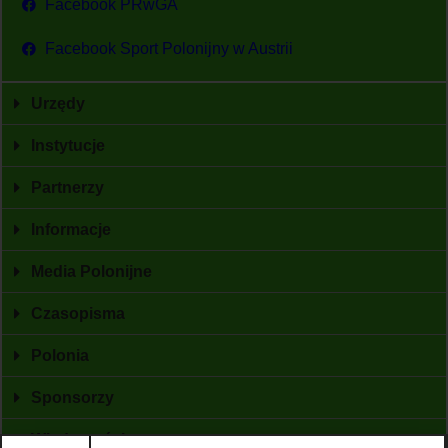
Facebook PRwGA
Facebook Sport Polonijny w Austrii
Urzędy
Instytucje
Partnerzy
Informacje
Media Polonijne
Czasopisma
Polonia
Sponsorzy
Wiadomości