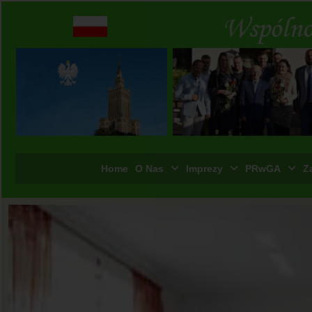
Home
O Nas
Imprezy
PRwGA
Z