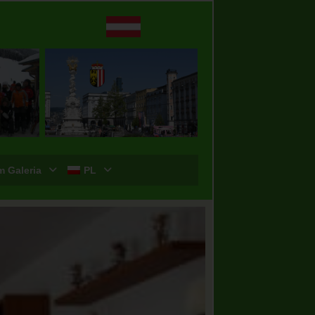
m Galeria
PL