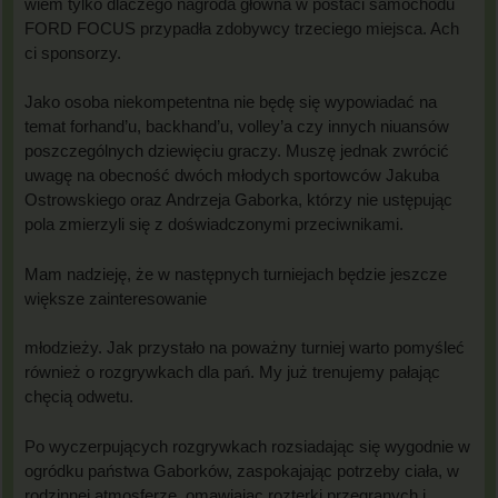
wiem tylko dlaczego nagroda główna w postaci samochodu
FORD FOCUS przypadła zdobywcy trzeciego miejsca. Ach
ci sponsorzy.
Jako osoba niekompetentna nie będę się wypowiadać na
temat forhand’u, backhand’u, volley’a czy innych niuansów
poszczególnych dziewięciu graczy. Muszę jednak zwrócić
uwagę na obecność dwóch młodych sportowców Jakuba
Ostrowskiego oraz Andrzeja Gaborka, którzy nie ustępując
pola zmierzyli się z doświadczonymi przeciwnikami.
Mam nadzieję, że w następnych turniejach będzie jeszcze
większe zainteresowanie
młodzieży. Jak przystało na poważny turniej warto pomyśleć
również o rozgrywkach dla pań. My już trenujemy pałając
chęcią odwetu.
Po wyczerpujących rozgrywkach rozsiadając się wygodnie w
ogródku państwa Gaborków, zaspokajając potrzeby ciała, w
rodzinnej atmosferze, omawiając rozterki przegranych i