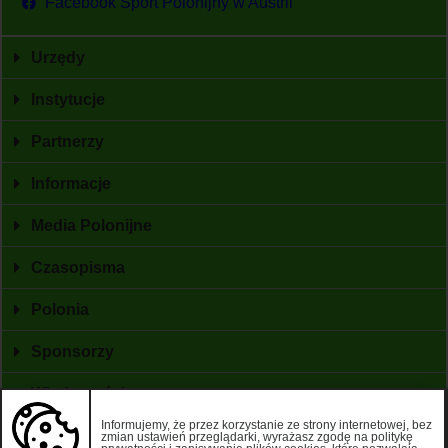
Facebook Sport Polonijny w Austrii
Urzędy
Instytucje
Partnerzy
Informacje
Media Polonijne
Czasopisma
Polonia
Sponsorzy
Wiadomości
Informujemy, że przez korzystanie ze strony internetowej, bez
zmian ustawień przeglądarki, wyrażasz zgodę na politykę
©2026 WPwGA. Korzystając z tej strony, zgadzasz się z naszą