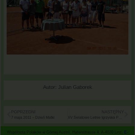
Autor:
Julian Gaborek
POPRZEDNI
NASTĘPNY
7 maja 2011 – Dzień Matki
XV Światowe Letnie Igrzyska Polonijne we Wrocławiu
Wspólnota Polaków w Górnej Austrii, Hafenstrasse 4, A-4020 Linz,
E-