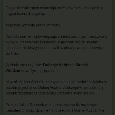
Dzięki formule open w turnieju wzięli również udział goście
zagraniczni i dlatego też
znacznie wzrosła ranga imprezy.
Wśród strumieni spływającego z nieba żaru nasi mężczyźni,
ojcowie, dziadkowie i synowie, zmagając się ze swoimi
słabościami duszy i ciała stawili czoło wyzwaniu, dotrwając
do finału.
W finale zmierzyli się:
Dulinski Andrzej
i
Siudek
Włodzimierz
. Tym najlepszym
okazał się pan Włodek, zdobywając złoty medal i największy
puchar pojechał do Dolnej Austrii. Andrzejowi nie udało się
obronić zeszłorocznego tytułu i otrzymał tylko srebro.
Prezes Julian Gaborek musiał się zadowolić brązowym
medalem broniąc dzielnie honoru Polonii Górnej Austrii. Nie