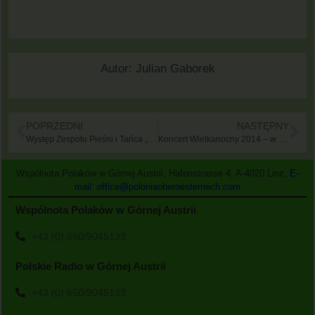
Autor:
Julian Gaborek
POPRZEDNI
NASTĘPNY
Występ Zespołu Pieśni i Tańca „Gwarkowie”
Koncert Wielkanocny 2014 – w wykonaniu Jowity Sip
Wspólnota Polaków w Górnej Austrii, Hafenstrasse 4, A-4020 Linz,
E-
mail: office@poloniaoberoesterreich.com
Wspólnota Polaków w Górnej Austrii
+43 (0) 650/9045133
Polskie Radio w Górnej Austrii
+43 (0) 650/9045133