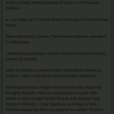
W deszczową i wietrzną sobotę 15 marca w Gimnazjum
Petrinum
w Linz odbył się VI Turniej Tenisa Stołowego o Puchar Górnej
Austrii.
Walka była bardzo zacięta. Panie biorące udział w zawodach
z wielką pasją
i determinacją walczyły z panami biorącymi udział w turnieju.
Jednak po zaciętej
walce II miejsce w kategorii kobiet zajęła Beata Kiebula a I
miejsce i złoty medal otrzymała Aleksandra Salaberger.
Wśród panów poraz kolejny bezkonkurencyjny okazał się
Grzegorz Brygider, który po zaciętej walce wygrał złoty
medal, II miejsce zajął Henryk Wojnar, a III miejsce i brąz
Wojciech Mojrzesz. Czas spędzony na turnieju to była
świetna zabawa dla dzieci przybyłych na zawody. Pomimo