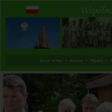
Home
O Nas
Imprezy
PRwGA
Z