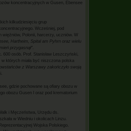
obozów koncentracyjnych w Gusen, Ebensee
ich kilkudziesięciu grup
oncentracyjnego. Wcześniej, pod
ięźniów, Polonii, harcerzy, uczniów. W
see, Hartheim, Spital am Pyhrn oraz wielu
omień przygasnął”
.
k. 600 osób. Prof. Stanisław Leszczyński,
, w których miała być niszczona polska
powstańców z Warszawy zakończyło swoją
i.
see, gdzie pochowane są ofiary obozu w
wego obozu Gusen I oraz pod krematorium
Walk i Męczeństwa, Urzędu ds.
kała w Wiedniu i okolicach Linzu.
 Reprezentacyjnej Wojska Polskiego.