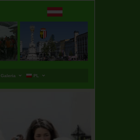
 Galeria
PL