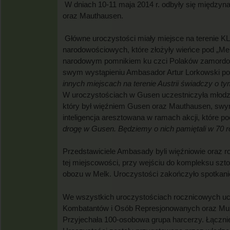
W dniach 10-11 maja 2014 r. odbyły się międzyn
oraz Mauthausen.
Główne uroczystości miały miejsce na terenie KL 
narodowościowych, które złożyły wieńce pod „M
narodowym pomnikiem ku czci Polaków zamordowan
swym wystąpieniu Ambasador Artur Lorkowski pod
innych miejscach na terenie Austrii świadczy o t
W uroczystościach w Gusen uczestniczyła młodzież 
który był więźniem Gusen oraz Mauthausen, swym 
inteligencja aresztowana w ramach akcji, które p
drogę w Gusen. Będziemy o nich pamiętali w 70 
Przedstawiciele Ambasady byli więźniowie oraz 
tej miejscowości, przy wejściu do kompleksu szt
obozu w Melk. Uroczystości zakończyło spotkan
We wszystkich uroczystościach rocznicowych ucz
Kombatantów i Osób Represjonowanych oraz Muzeu
Przyjechała 100-osobowa grupa harcerzy. Łącznie 