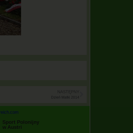
NASTĘPNY
Dzień Matki 2014
rreich.com
Sport Polonijny
w Austri