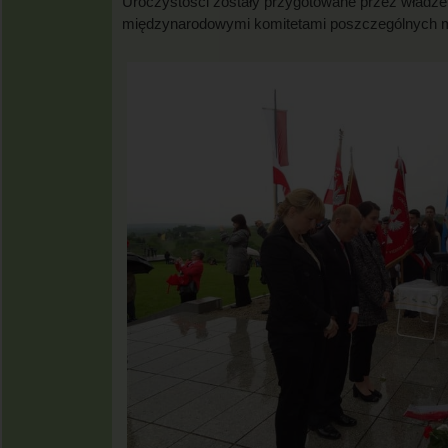
Uroczystości zostały przygotowane przez władze
międzynarodowymi komitetami poszczególnych m