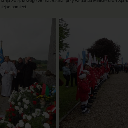
 kraju związkowego Górna Austria, przy wsparciu Ministerstwa Sp
iejsc pamięci.