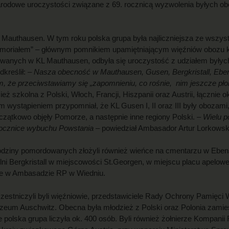
arodowe uroczystości związane z 69. rocznicą wyzwolenia byłych 
Mauthausen. W tym roku polska grupa była najliczniejsza ze wszystk
emoriałem” – głównym pomnikiem upamiętniającym więźniów obozu k
ych w KL Mauthausen, odbyła się uroczystość z udziałem byłych w
kreślił: –
Nasza obecność w Mauthausen, Gusen, Bergkristall, Eben
ym, że przeciwstawiamy się „zapomnieniu, co rośnie, nim jeszcze pł
szkolna z Polski, Włoch, Francji, Hiszpanii oraz Austrii, łącznie o
wystąpieniem przypomniał, że KL Gusen I, II oraz III były obozami
oczątkowo objęły Pomorze, a następnie inne regiony Polski.
– Wielu 
rocznice wybuchu Powstania
– powiedział Ambasador Artur Lorkowsk
rodziny pomordowanych złożyli również wieńce na cmentarzu w Eben
olni Bergkristall w miejscowości St.Georgen, w miejscu placu apelo
ie w Ambasadzie RP w Wiedniu.
estniczyli byli więźniowie, przedstawiciele Rady Ochrony Pamięci 
m Auschwitz. Obecna była młodzież z Polski oraz Polonia zamiesz
polska grupa liczyła ok. 400 osób. Byli również żołnierze Kompanii