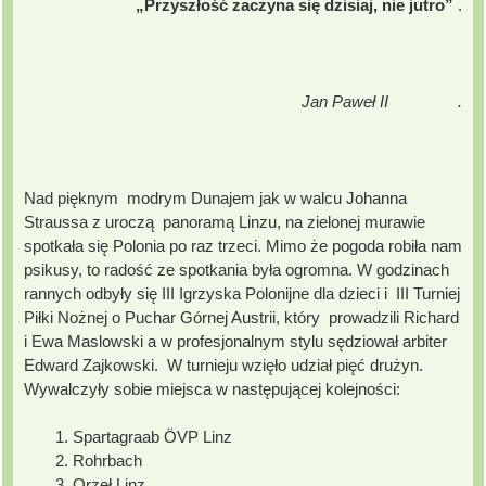
„Przyszłość zaczyna się dzisiaj, nie jutro”
.
Jan Paweł II .
Nad pięknym modrym Dunajem jak w walcu Johanna
Straussa z uroczą panoramą Linzu, na zielonej murawie
spotkała się Polonia po raz trzeci. Mimo że pogoda robiła nam
psikusy, to radość ze spotkania była ogromna. W godzinach
rannych odbyły się III Igrzyska Polonijne dla dzieci i III Turniej
Piłki Nożnej o Puchar Górnej Austrii, który prowadzili Richard
i Ewa Maslowski a w profesjonalnym stylu sędziował arbiter
Edward Zajkowski. W turnieju wzięło udział pięć drużyn.
Wywalczyły sobie miejsca w następującej kolejności:
Spartagraab ÖVP Linz
Rohrbach
Orzeł Linz