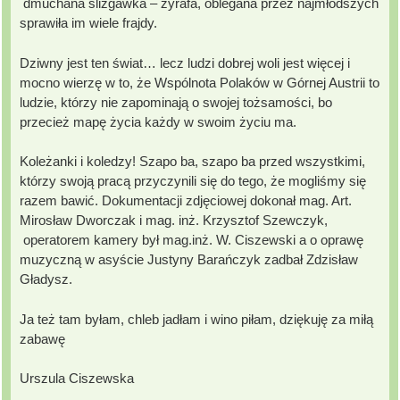
dmuchana ślizgawka – żyrafa, oblegana przez najmłodszych
sprawiła im wiele frajdy.
Dziwny jest ten świat… lecz ludzi dobrej woli jest więcej i
mocno wierzę w to, że Wspólnota Polaków w Górnej Austrii to
ludzie, którzy nie zapominają o swojej tożsamości, bo
przecież mapę życia każdy w swoim życiu ma.
Koleżanki i koledzy! Szapo ba, szapo ba przed wszystkimi,
którzy swoją pracą przyczynili się do tego, że mogliśmy się
razem bawić. Dokumentacji zdjęciowej dokonał mag. Art.
Mirosław Dworczak i mag. inż. Krzysztof Szewczyk,
operatorem kamery był mag.inż. W. Ciszewski a o oprawę
muzyczną w asyście Justyny Barańczyk zadbał Zdzisław
Gładysz.
Ja też tam byłam, chleb jadłam i wino piłam, dziękuję za miłą
zabawę
Urszula Ciszewska