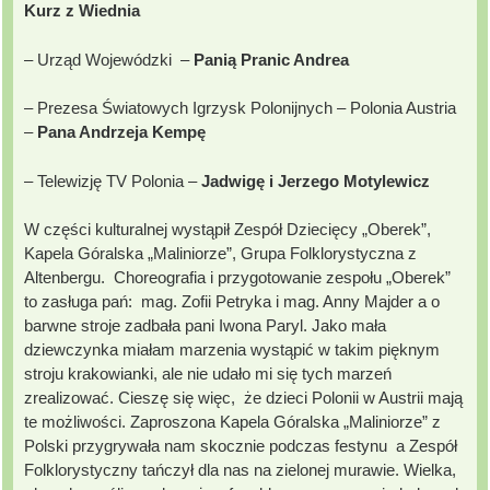
Kurz z Wiednia
– Urząd Wojewódzki –
Panią Pranic Andrea
– Prezesa Światowych Igrzysk Polonijnych – Polonia Austria
–
Pana Andrzeja Kempę
– Telewizję TV Polonia –
Jadwigę i Jerzego Motylewicz
W części kulturalnej wystąpił Zespół Dziecięcy „Oberek”,
Kapela Góralska „Maliniorze”, Grupa Folklorystyczna z
Altenbergu. Choreografia i przygotowanie zespołu „Oberek”
to zasługa pań: mag. Zofii Petryka i mag. Anny Majder a o
barwne stroje zadbała pani Iwona Paryl. Jako mała
dziewczynka miałam marzenia wystąpić w takim pięknym
stroju krakowianki, ale nie udało mi się tych marzeń
zrealizować. Cieszę się więc, że dzieci Polonii w Austrii mają
te możliwości. Zaproszona Kapela Góralska „Maliniorze” z
Polski przygrywała nam skocznie podczas festynu a Zespół
Folklorystyczny tańczył dla nas na zielonej murawie. Wielka,