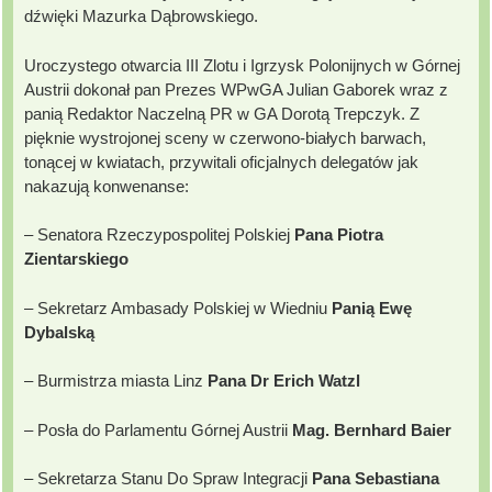
dźwięki Mazurka Dąbrowskiego.
Uroczystego otwarcia III Zlotu i Igrzysk Polonijnych w Górnej
Austrii dokonał pan Prezes WPwGA Julian Gaborek wraz z
panią Redaktor Naczelną PR w GA Dorotą Trepczyk. Z
pięknie wystrojonej sceny w czerwono-białych barwach,
tonącej w kwiatach, przywitali oficjalnych delegatów jak
nakazują konwenanse:
– Senatora Rzeczypospolitej Polskiej
Pana Piotra
Zientarskiego
– Sekretarz Ambasady Polskiej w Wiedniu
Panią Ewę
Dybalską
– Burmistrza miasta Linz
Pana Dr Erich Watzl
– Posła do Parlamentu Górnej Austrii
Mag. Bernhard Baier
– Sekretarza Stanu Do Spraw Integracji
Pana Sebastiana