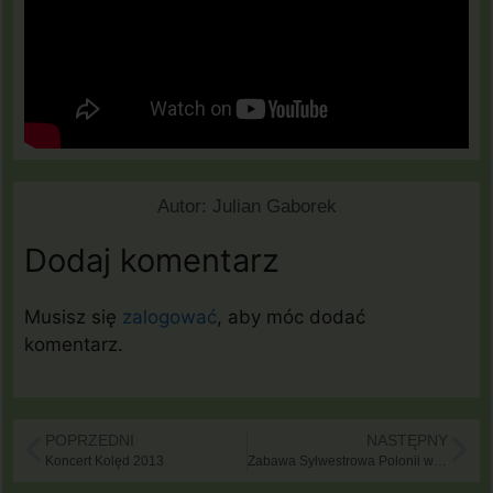
Autor:
Julian Gaborek
Dodaj komentarz
Musisz się
zalogować
, aby móc dodać
komentarz.
POPRZEDNI
NASTĘPNY
Koncert Kolęd 2013
Zabawa Sylwestrowa Polonii w Górnej Austrii 2013