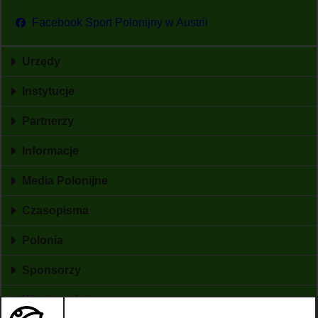
Facebook Sport Polonijny w Austrii
Urzędy
Instytucje
Partnerzy
Informacje
Media Polonijne
Czasopisma
Polonia
Sponsorzy
Wiadomości