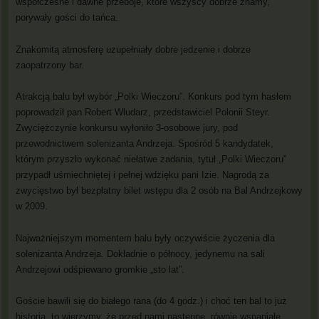
współczesne i dawne przeboje, które wszyscy dobrze znamy,
porywały gości do tańca.
Znakomitą atmosferę uzupełniały dobre jedzenie i dobrze
zaopatrzony bar.
Atrakcją balu był wybór „Polki Wieczoru”. Konkurs pod tym hasłem
poprowadził pan Robert Wludarz, przedstawiciel Polonii Steyr.
Zwyciężczynie konkursu wyłoniło 3-osobowe jury, pod
przewodnictwem solenizanta Andrzeja. Spośród 5 kandydatek,
którym przyszło wykonać niełatwe zadania, tytuł „Polki Wieczoru”
przypadł uśmiechniętej i pełnej wdzięku pani Izie. Nagrodą za
zwycięstwo był bezpłatny bilet wstępu dla 2 osób na Bal Andrzejkowy
w 2009.
Najważniejszym momentem balu były oczywiście życzenia dla
solenizanta Andrzeja. Dokładnie o północy, jedynemu na sali
Andrzejowi odśpiewano gromkie „sto lat”.
Goście bawili się do białego rana (do 4 godz.) i choć ten bal to już
historia, to wierzymy, że przed nami następne, równie wspaniałe.