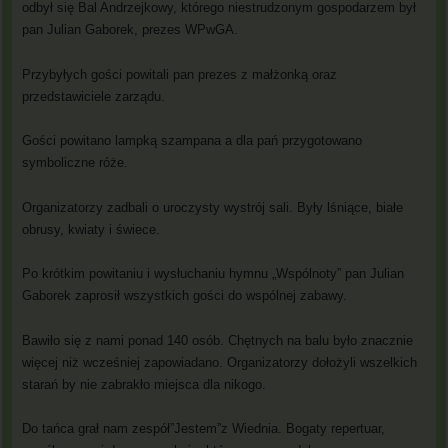
odbył się Bal Andrzejkowy, którego niestrudzonym gospodarzem był
pan Julian Gaborek, prezes WPwGA.
Przybyłych gości powitali pan prezes z małżonką oraz
przedstawiciele zarządu.
Gości powitano lampką szampana a dla pań przygotowano
symboliczne róże.
Organizatorzy zadbali o uroczysty wystrój sali. Były lśniące, białe
obrusy, kwiaty i świece.
Po krótkim powitaniu i wysłuchaniu hymnu „Wspólnoty” pan Julian
Gaborek zaprosił wszystkich gości do wspólnej zabawy.
Bawiło się z nami ponad 140 osób. Chętnych na balu było znacznie
więcej niż wcześniej zapowiadano. Organizatorzy dołożyli wszelkich
starań by nie zabrakło miejsca dla nikogo.
Do tańca grał nam zespół”Jestem”z Wiednia. Bogaty repertuar,