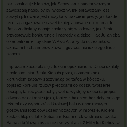
bar i obsługuje klientów, jak Sebastian z panem woźnym
zawieszają napis, by był widoczny, jak sprawdzany jest
sprzęt i pilnowana jest muzyka w trakcie imprezy, jak każde
ręce są angażowane nawet te nieplanowane np. mama Juli –
Basia zadbałaby napoje znalazły się w lodówce, jak Beata
przygotowuje konkurencje i nagrody dla dzieci i jak Julian dba
o zaopatrzenie i by dane WPwGA trafiły do uczestników.
Czasami trzeba improwizowań, gdy coś nie idzie zgodnie z
planem.
Impreza rozpoczęła się z lekkim opóźnieniem. Dzieci szalały
z balonami nim Beata Kiebuła przejęła zarządzanie
kierunkiem zabawy zaczynając od tańca w kółeczku,
poprzez konkurs rzutów piłeczkami do kosza, tworzenie
pociągu, taniec „kaczuchy“, wolne występy dzieci (à propos
odwaga dzieci mnie ujęła), taniec z balonem bez dotykania go
rękami czy wybór króla i królowej balu w anonimowym
głosowaniu rodziców uczestniczących w imprezie. Królem
został chłopiec lat 7 Sebastian Kuśmierek w stroju strażaka
Sama a królową została dziewczynka lat 2 Milenka Kiebuła w