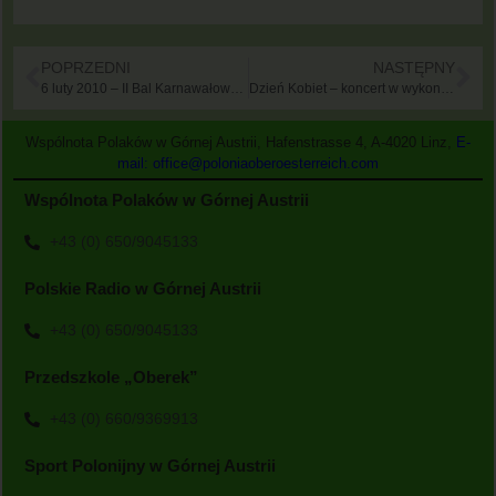
POPRZEDNI
NASTĘPNY
6 luty 2010 – II Bal Karnawałowy Polonii w Górnej Austrii
Dzień Kobiet – koncert w wykonaniu Krzysztofa Czuby
Wspólnota Polaków w Górnej Austrii, Hafenstrasse 4, A-4020 Linz,
E-
mail: office@poloniaoberoesterreich.com
Wspólnota Polaków w Górnej Austrii
+43 (0) 650/9045133
Polskie Radio w Górnej Austrii
+43 (0) 650/9045133
Przedszkole „Oberek”
+43 (0) 660/9369913
Sport Polonijny w Górnej Austrii