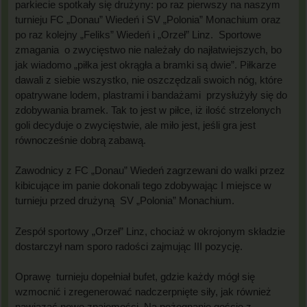
parkiecie spotkały się drużyny: po raz pierwszy na naszym
turnieju FC „Donau” Wiedeń i SV „Polonia” Monachium oraz
po raz kolejny „Feliks” Wiedeń i „Orzeł” Linz. Sportowe
zmagania o zwycięstwo nie należały do najłatwiejszych, bo
jak wiadomo „piłka jest okrągła a bramki są dwie”. Piłkarze
dawali z siebie wszystko, nie oszczędzali swoich nóg, które
opatrywane lodem, plastrami i bandażami przysłużyły się do
zdobywania bramek. Tak to jest w piłce, iż ilość strzelonych
goli decyduje o zwycięstwie, ale miło jest, jeśli gra jest
równocześnie dobrą zabawą.
Zawodnicy z FC „Donau” Wiedeń zagrzewani do walki przez
kibicujące im panie dokonali tego zdobywając I miejsce w
turnieju przed drużyną SV „Polonia” Monachium.
Zespół sportowy „Orzeł” Linz, chociaż w okrojonym składzie
dostarczył nam sporo radości zajmując III pozycję.
Oprawę turnieju dopełniał bufet, gdzie każdy mógł się
wzmocnić i zregenerować nadczerpnięte siły, jak również
nawiązać nowe znajomości. Na pożegnanie goście z