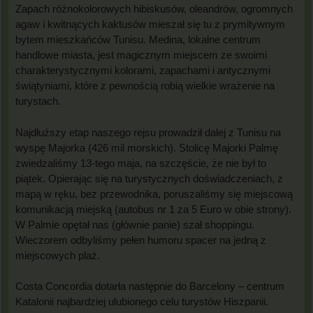
Zapach różnokolorowych hibiskusów, oleandrów, ogromnych
agaw i kwitnących kaktusów mieszał się tu z prymitywnym
bytem mieszkańców Tunisu. Medina, lokalne centrum
handlowe miasta, jest magicznym miejscem ze swoimi
charakterystycznymi kolorami, zapachami i antycznymi
świątyniami, które z pewnością robią wielkie wrażenie na
turystach.
Najdłuższy etap naszego rejsu prowadził dalej z Tunisu na
wyspę Majorka (426 mil morskich). Stolicę Majorki Palmę
zwiedzaliśmy 13-tego maja, na szczęście, że nie był to
piątek. Opierając się na turystycznych doświadczeniach, z
mapą w ręku, bez przewodnika, poruszaliśmy się miejscową
komunikacją miejską (autobus nr 1 za 5 Euro w obie strony).
W Palmie opętał nas (głównie panie) szał shoppingu.
Wieczorem odbyliśmy pełen humoru spacer na jedną z
miejscowych plaż.
Costa Concordia dotarła następnie do Barcelony – centrum
Katalonii najbardziej ulubionego celu turystów Hiszpanii.