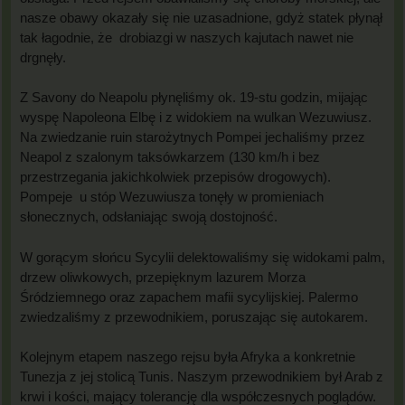
nasze obawy okazały się nie uzasadnione, gdyż statek płynął
tak łagodnie, że drobiazgi w naszych kajutach nawet nie
drgnęły.
Z Savony do Neapolu płynęliśmy ok. 19-stu godzin, mijając
wyspę Napoleona Elbę i z widokiem na wulkan Wezuwiusz.
Na zwiedzanie ruin starożytnych Pompei jechaliśmy przez
Neapol z szalonym taksówkarzem (130 km/h i bez
przestrzegania jakichkolwiek przepisów drogowych).
Pompeje u stóp Wezuwiusza tonęły w promieniach
słonecznych, odsłaniając swoją dostojność.
W gorącym słońcu Sycylii delektowaliśmy się widokami palm,
drzew oliwkowych, przepięknym lazurem Morza
Śródziemnego oraz zapachem mafii sycylijskiej. Palermo
zwiedzaliśmy z przewodnikiem, poruszając się autokarem.
Kolejnym etapem naszego rejsu była Afryka a konkretnie
Tunezja z jej stolicą Tunis. Naszym przewodnikiem był Arab z
krwi i kości, mający tolerancję dla współczesnych poglądów.