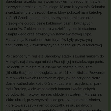
Barcelona urzekła nas swoim urokiem, przepychem, stylem i
niezwykłą architekturą Gaudiego. Miasto Krzysztofa Kolumba
zwiedzaliśmy z przewodnikiem, który pokazał nam katedrę,
kościół Gaudiego, dumne z przepychu kamienice oraz
przepiękne ogrody pełne kaktusów, palm i kwitnących
oleandrów. Z okien autokaru widzieliśmy obiekt stadionu
olimpijskiego oraz pawilony wystawy światowej Expo.
Fascynacja Barceloną i tłum turystów były przyczyną
zagubienia się 2 zwiedzających z naszej grupy autokarowej.
Po całonocnym rejsie z Barcelony statek zawinął rankiem do
Marsylii, najstarszego miasta Francji i jej największego portu.
Do centrum miasta musieliśmy się dostać autobusem
(Shuttle Bus), bo to odległość aż ok. 11 km. Stolica Prowansji,
mimo wielu swoich uroczych miejsc, jak na przykład Notre
Dame Kathedrale, kościół Sankt Laurenz, rezydencja i park
rodu Boreley, wiele wspaniałych fontann i wyśmienitych
ogrodów itd… przywitała nas chłodem i wiatrem. My zaś za
lekko ubrani, przyzwyczajeni do gorących promieni słońca,
które towarzyszyły nam od początku rejsu, po dwóch
godzinach zwiedzania wróciliśmy do wielu atrakcji na statku.