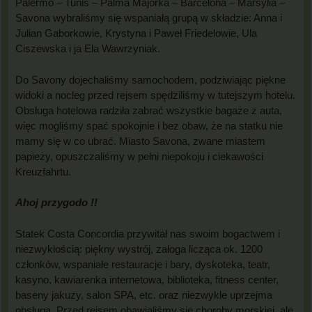
Palermo – Tunis – Palma Majorka – Barcelona – Marsylia –
Savona wybraliśmy się wspaniałą grupą w składzie: Anna i
Julian Gaborkowie, Krystyna i Paweł Friedelowie, Ula
Ciszewska i ja Ela Wawrzyniak.
Do Savony dojechaliśmy samochodem, podziwiając piękne
widoki a nocleg przed rejsem spędziliśmy w tutejszym hotelu.
Obsługa hotelowa radziła zabrać wszystkie bagaże z auta,
więc mogliśmy spać spokojnie i bez obaw, że na statku nie
mamy się w co ubrać. Miasto Savona, zwane miastem
papieży, opuszczaliśmy w pełni niepokoju i ciekawości
Kreuzfahrtu.
Ahoj przygodo !!
Statek Costa Concordia przywitał nas swoim bogactwem i
niezwykłością: piękny wystrój, załoga licząca ok. 1200
członków, wspaniałe restauracje i bary, dyskoteka, teatr,
kasyno, kawiarenka internetowa, biblioteka, fitness center,
baseny jakuzy, salon SPA, etc. oraz niezwykle uprzejma
obsługa. Przed rejsem obawialiśmy się choroby morskiej, ale