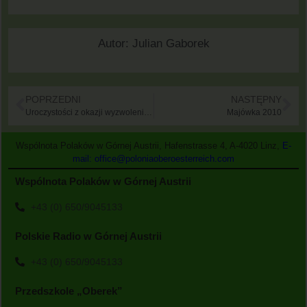
Autor:
Julian Gaborek
POPRZEDNI
NASTĘPNY
Uroczystości z okazji wyzwolenia obozów w Mauthausen i Ebensee
Majówka 2010
Wspólnota Polaków w Górnej Austrii, Hafenstrasse 4, A-4020 Linz,
E-
mail: office@poloniaoberoesterreich.com
Wspólnota Polaków w Górnej Austrii
+43 (0) 650/9045133
Polskie Radio w Górnej Austrii
+43 (0) 650/9045133
Przedszkole „Oberek”