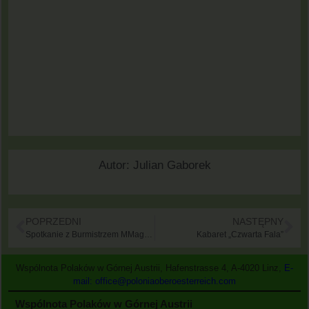
Autor:
Julian Gaborek
POPRZEDNI
NASTĘPNY
Spotkanie z Burmistrzem MMag. Klaus Luger
Kabaret „Czwarta Fala”
Wspólnota Polaków w Górnej Austrii, Hafenstrasse 4, A-4020 Linz,
E-
mail: office@poloniaoberoesterreich.com
Wspólnota Polaków w Górnej Austrii