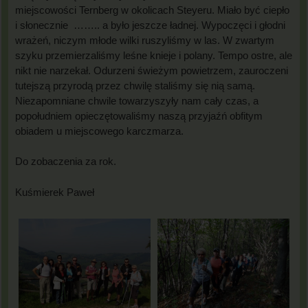
miejscowości Ternberg w okolicach Steyeru. Miało być ciepło
i słonecznie …….. a było jeszcze ładnej. Wypoczęci i głodni
wrażeń, niczym młode wilki ruszyliśmy w las. W zwartym
szyku przemierzaliśmy leśne knieje i polany. Tempo ostre, ale
nikt nie narzekał. Odurzeni świeżym powietrzem, zauroczeni
tutejszą przyrodą przez chwilę staliśmy się nią samą.
Niezapomniane chwile towarzyszyły nam cały czas, a
popołudniem opieczętowaliśmy naszą przyjaźń obfitym
obiadem u miejscowego karczmarza.
Do zobaczenia za rok.
Kuśmierek Paweł